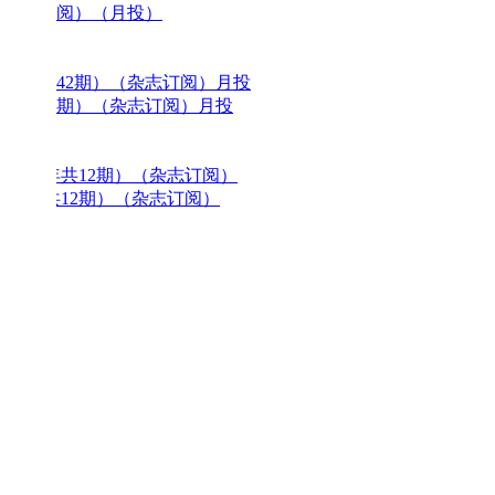
包邮阳光少年报（1年共42期）（杂
￥169 100折
加入购物车
阳光少年报初中版阳光大少年（1年共
阅）月投
￥199 100折
加入购物车
包邮 商界少年（少年财商启蒙）（1
阅）
￥258 86折