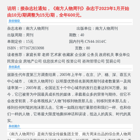
说明：
接杂志社通知，《南方人物周刊》杂志于2023年1月开始
由10元/期调整为15元/期，全年600元。
杂志名称：南方人物周刊 出版单位：南方人物周刊
出版周期：周刊 期数：40
单期定价：15元 国内刊号:CN44-1614/C
ISBN：9771672833098 页数：80
读者推荐：家庭长辈 老师 艺术家 收藏家 企业家 公务员 政府机关 事业单位
民营企业 房地产公司 信息技术公司 投资公司 咨询管理公司 贸易公司
据新生代年度第三方调查结果，2005年上半年，在京、沪、穗、深、蓉五大
中心城市，《南方人物周刊》以明显优势排名新闻类期刊读者数量第一及阅
读率第一；2005年
底，全国近五十个中心城市的发行总量达到36万册。如
今，它已被誉为中国最具成长性的媒体，承载着众多的荣誉与期待。但它不
会改变初衷，不会将视线从“人物”转移到物质那儿去，转移到资本那儿去，
移到任何时髦的泡沫那儿去。它将一如既往地打量那些和我们一样、也和你
们一样的人物，它将最大限度地撕掉神话和误读，抵达人的真实、时代的
真
实。
《南方人物周刊》是南方报业传媒集团主管、南方周末出品的综合类人物周