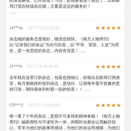
的深度解读。已经形成了习惯，必须要看这个杂志了。以前邮
局订现在转战杂志铺，主要是这边的服务好！
......
14***m
2017-7-6 12:02:00
杂志铺的服务态度很好，物流也很快。《南方人物周刊》
以“记录我们的命运”为办刊宗旨，以“平等、宽容、人道”为理
念，是一有思想的杂志，内容有深度！......
31***9
2017-7-6 10:38:00
去年就在这里订的杂志，包装也很细心，价格比在邮局订阅便
宜，每月都能按时收到杂志，是信任，让我每年毫不犹豫的坚
持订阅，期待着收到时那一刻的惊喜！！......
CN***2
2017-7-5 20:49:00
唯一看了十年的杂志，是我不可多得的精神食粮！《南方人物
周刊》融新闻性与可读性为一体，闲暇时光都会让我触目惊
心。常常为他们的故事而感动，为他们的命运而感慨，为他们