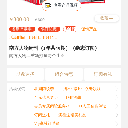
查看产品视频
收藏
300.00
￥
￥600
暑期阅读季
续订优惠
50折
促销产品
活动时间：8月5日-8月11日
南方人物周刊（1年共40期）（杂志订阅）
南方人物---重新打量每个生命
期数选择
组合特惠
订阅有礼
活动促销
暑期阅读季
满300减100 点击领取
百元优惠券->
限时领取
会员专属阅读服务->
AI人工智能伴读
订阅送礼
满额送精美礼品
Vip享续订特价