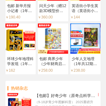
包邮 新华月报
问天少年（赠12
英语街小学生英
科
小记者（1年共
款3D模型价值
语（英语街小学
杂
12期）（预约全
216元，每月随
版）（中英双
品
190.40
360.00
144
2
￥
￥
￥
￥
年）
刊赠送一个）
语）（1年共12
年
（1年共12期）
期）（杂志订
志
（杂志订阅）
阅）
识
环球少年地理科
包邮 商界少年
少年人文地理
【
学发现（1年共
（少年财商启
（1年共12期）
（
12期）（杂志订
蒙）（1年共12
（杂志订阅）
中
162
258.00
238.00
2
￥
￥
￥
￥
阅）
期）（杂志订
+
阅）
然
（
热销杂志
每
阅
【包邮】好奇少年（原奇点科学）
（Science Illustrated 中文版）（1
（9-18岁青少年图解科普） 2025重磅升