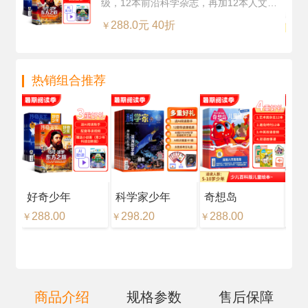
级，12本前沿科学杂志，再加12本人文知
年共12期24本，科学版+历史版）
识杂志，超值订阅
+赠送AI阅读助手
288.0元 40折
￥
热销组合推荐
好奇少年
科学家少年
奇想岛
好
288.00
298.20
288.00
18
￥
￥
￥
￥
商品介绍
规格参数
售后保障