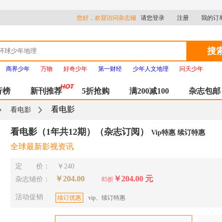
您好，欢迎访问杂志铺
请您登录
注册
我的订
搜
商界少年
万物
好奇少年
第一财经
少年人文地理
问天少年
行榜
新刊推荐
5折抢购
满200减100
杂志包邮
看电影
看电影
看电影（1年共12期）（杂志订阅）
Vip特惠 续订特惠
全球最新影视资讯
定 价：
￥240
￥204.00
￥204.00 元
杂志铺价：
85折
活动促销
续订优惠
vip、续订特惠