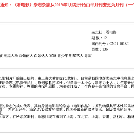
通知：《看电影》杂志杂志从2019年1月期开始由半月刊变更为月刊（一个
杂志社：看电影
期 数：12
国内刊号：CN51-1618/I
页数：136
 潮流人群 白领丽人 白领达人 家庭 青少年 明星艺人 导演
电影制片厂编辑出版的，由上海大嘴传媒代理发行。目前是我国电影类杂志中信息最
理论杂志《电影作品》，原刊极具艺术性，但是由于太小众，影响力不大，几年前开
专访、专题影评、绚丽的海报和剧照，为读者打造了一个内容丰富饱满的信息平台，
型的杂志的成功代表。其前身是电影理论杂志《电影作品》，原刊物极具艺术性和风格
看电影”，内容上迎合、满足DVD碟友的需求，以国外最新的碟片资讯、超级碟虫的影
流。
出版方，在哈尔滨出刊，杂志社现在搬到了上海，在北京、上海、香港、洛杉矶、柏