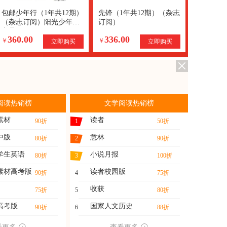
包邮少年行（1年共12期）
先锋（1年共12期）（杂志
（杂志订阅）阳光少年报
订阅）
出品
360.00
336.00
￥
￥
立即购买
立即购买
阅读热销榜
文学阅读热销榜
素材
读者
90折
1
50折
中版
意林
80折
2
90折
学生英语
小说月报
80折
3
100折
素材高考版
读者校园版
90折
4
75折
收获
75折
5
80折
高考版
国家人文历史
90折
6
88折