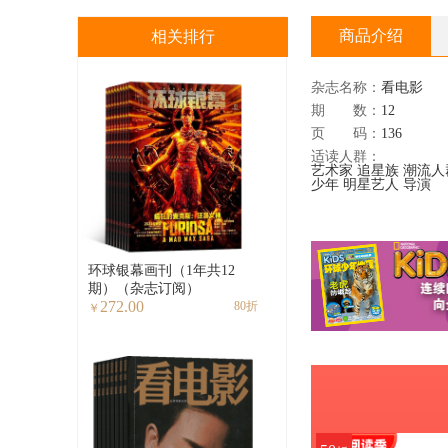
商品介绍
相关排行
杂志名称：
看电影
期 数：
12
页 码：
136
适读人群：
艺术家
追星族
潮流人
少年
明星艺人
导演
环球银幕画刊（1年共12
期）（杂志订阅）
272.00
80折
￥