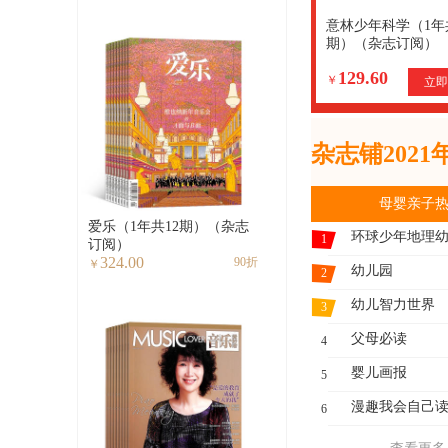
意林少年科学（1年
期）（杂志订阅）
129.60
￥
立即
杂志铺202
母婴亲子
爱乐（1年共12期）（杂志
环球少年地理
1
订阅）
324.00
90折
￥
幼儿园
2
幼儿智力世界
3
父母必读
4
婴儿画报
5
漫趣我会自己
6