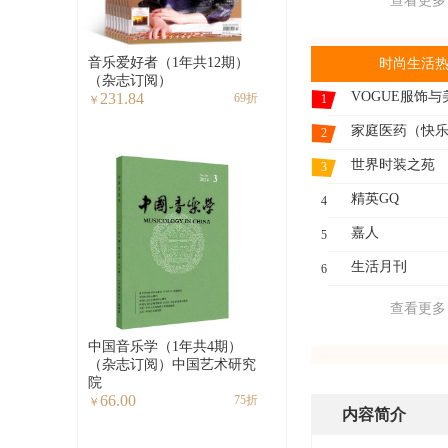
查看更多
音乐爱好者（1年共12期）
时尚生活
（杂志订阅）
VOGUE服饰与
231.84
69折
1
￥
2
世界时装之苑
3
精英GQ
4
嘉人
5
生活月刊
6
查看更多
中国音乐学（1年共4期）
（杂志订阅）中国艺术研究
院
66.00
75折
￥
内容简介