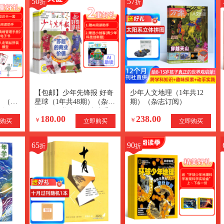
50
57
折
折
【包邮】少年先锋报 好奇
少年人文地理（1年共12
版）（1
星球（1年共48期）（杂志
期）（杂志订阅）
订阅）
订阅）+赠送AI阅读助手
180.00
238.00
AI知识
￥
￥
购买
立即购买
立即购买
65
90
折
折