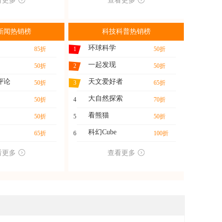
看更多
查看更多
新闻热销榜
科技科普热销榜
环球科学
85折
1
50折
一起发现
50折
2
50折
评论
天文爱好者
50折
3
65折
大自然探索
50折
4
70折
看熊猫
50折
5
50折
科幻Cube
65折
6
100折
看更多
查看更多