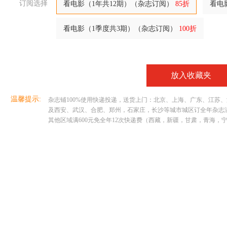
订阅选择
看电影（1年共12期）（杂志订阅）
85折
看电
看电影（1季度共3期）（杂志订阅）
100折
放入收藏夹
温馨提示:
杂志铺100%使用快递投递，送货上门：北京、上海、广东、江苏
及西安、武汉、合肥、郑州，石家庄，长沙等城市城区订全年杂志满29
其他区域满600元免全年12次快递费（西藏，新疆，甘肃，青海，