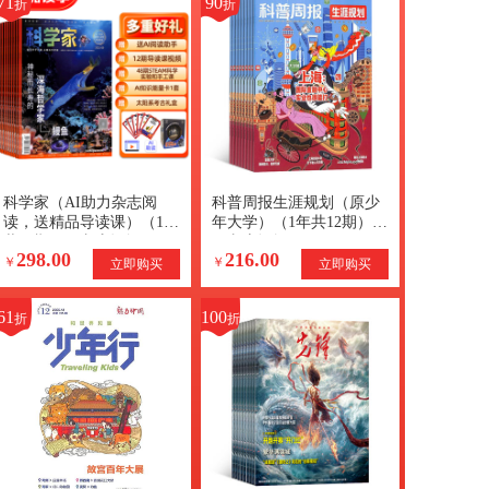
71
90
折
折
科学家（AI助力杂志阅
科普周报生涯规划（原少
读，送精品导读课）（1年
年大学）（1年共12期）
共12期）（杂志订阅）
（杂志订阅）
298.00
216.00
+AI知识能量卡
￥
￥
立即购买
立即购买
61
100
折
折