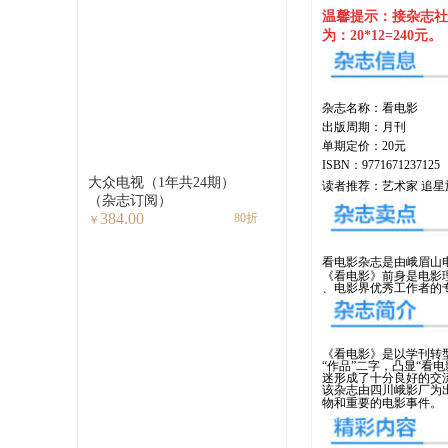
温馨提示：接杂志社
为：20*12=240元。
杂志名称：看电影
出版周期：月刊
单期定价：20元
ISBN：9771671237125
大众电视（1年共24期）
读者推荐：艺术家 追星族
（杂志订阅）
384.00
80折
￥
看电影杂志是由峨眉山
《看电影》前身是电影
、电影界
优秀工作者的
《看电影》是以学刊转
“作品”二字，凸显“
迷形成了十分良好的交
该杂志由四川峨影厂为
物和重要的电影事件
。