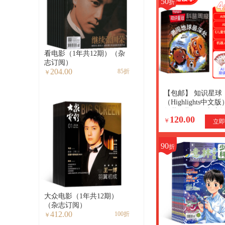
50
折
看电影（1年共12期）（杂
志订阅）
204.00
85折
￥
【包邮】 知识星球
（Highlights中文
年共12期）（杂志
120.00
+赠送AI阅读助手+
￥
立即
能量卡
90
折
大众电影（1年共12期）
（杂志订阅）
412.00
100折
￥