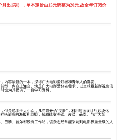
月出1期），单本定价由15元调整为20元.故全年订阅价
全，内容最新的一本，深得广大电影爱好者和青年人的喜爱。
始转型，内容上迎合、满足广大电影爱好者需求，以全球最新影视资讯
同时也为其提供了一份学习资料。
，但是也由于太小众，几年前开始“变脸”，利用封面设计巧妙淡化
评、鲜艳清晰的海报和剧照，帮助碟友淘碟、读碟、品碟。与广大影
林、巴黎、首尔都设有工作站，该杂志经常能采访到电影界重量级的人