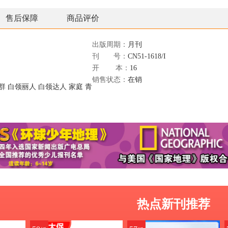
售后保障
商品评价
出版周期：
月刊
刊 号：
CN51-1618/I
开 本：
16
销售状态：
在销
群
白领丽人
白领达人
家庭
青
热点新刊推荐