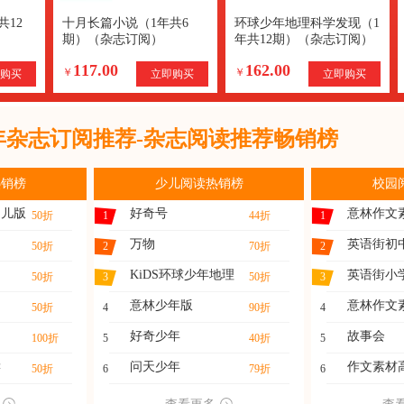
共12
十月长篇小说（1年共6
环球少年地理科学发现（1
期）（杂志订阅）
年共12期）（杂志订阅）
117.00
162.00
￥
￥
购买
立即购买
立即购买
1年杂志订阅推荐-杂志阅读推荐畅销榜
热销榜
少儿阅读热销榜
校园
幼儿版
好奇号
意林作文
50折
1
44折
1
万物
英语街初
50折
2
70折
2
KiDS环球少年地理
英语街小
50折
3
50折
3
意林少年版
意林作文
50折
4
90折
4
好奇少年
故事会
100折
5
40折
5
读
问天少年
作文素材
50折
6
79折
6