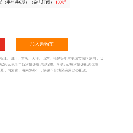
影（半年共6期）（杂志订阅）
100折
加入购物车
、浙江、四川、重庆、天津、山东、福建等地主要城市城区范围，以
8元免全年12次快递费,未满298元享受3元/每次快递配送优惠；
宁夏，内蒙古，海南除外）；快递不到地区采用EMS配送。