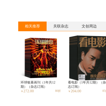
相关推荐
关联杂志
文创周边
环球银幕画刊（1年共12
看电影（1年共12期）（杂
期）（杂志订阅）
志订阅）
272.00
204.00
80折
8
￥
￥