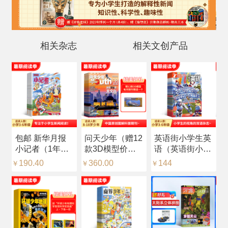
相关杂志
相关文创产品
包邮 新华月报
问天少年（赠12
英语街小学生英
科
小记者（1年共
款3D模型价值
语（英语街小学
杂
12期）（预约全
216元，每月随
版）（中英双
品
190.40
360.00
144
2
￥
￥
￥
￥
年）
刊赠送一个）
语）（1年共12
年
（1年共12期）
期）（杂志订
志
（杂志订阅）
阅）
识