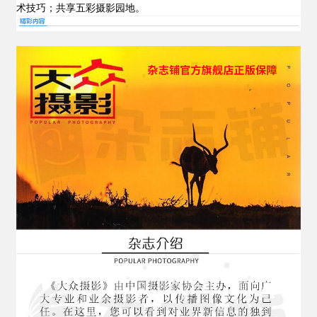
术技巧；共享五彩摄影园地。