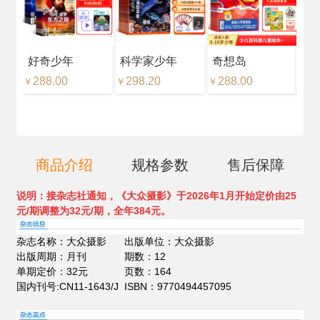
好奇少年
科学家少年
奇想岛
好
288.00
298.20
288.00
18
￥
￥
￥
￥
商品介绍
规格参数
售后保障
说明：
接杂志社通知，《大众摄影》于2026年1月开始定价由25
元/期调整为32元/期，全年384元。
杂志名称：大众摄影
出版单位：大众摄影
出版周期：月刊
期数：12
单期定价：32元
页数：164
国内刊号:CN11-1643/J
ISBN：9770494457095