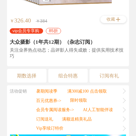
收藏
326.40
￥
￥384
vip会员专享购
85折
大众摄影（1年共12期）（杂志订阅）
关注业界热点动态；品评影人得失成败；提供实用技术技
巧
期数选择
组合特惠
订阅有礼
活动促销
暑期阅读季
满300减100 点击领取
百元优惠券->
限时领取
会员专属阅读服务->
AI人工智能伴读
订阅送礼
满额送精美礼品
Vip享续订特价