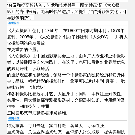
“普及和提高相结合，艺术和技术并重，图文并茂”是《大众摄
影》的办刊宗旨。随着时代的进步，又提出了“传播影像文化，引
导影像消费”。
《大众摄影》创刊于1958年，在1960年困难时期休刊，1979年
复刊。2005年，《大众摄影》创办了姊妹刊《大众DV》，并将大
众摄影网站的发展
放
在更重要的位置。
《大众摄影》由中国摄影家协会主办，面向广大专业和业余摄影
者，以传播图像文化为己任。在这里，您可以看到对业界新信息
的独到评述，读取鲜活
的摄影观点和拍摄经验，领略一个个摄影家的独特经历和切身体
会，品味一幅幅精彩的摄影佳作，您更可以通过本刊“月赛”、“数
码排行榜”、“演兵场
”
和各种摄影比赛展示才艺、大显身手；同时，本刊注重知识性、
实用性、用大量篇幅评测摄影器材，介绍器材知识、使用经验及
拍摄、制作技艺，并通
过问答形式帮助摄影者排疑解难。
特别推荐：每月专题，实力打造，容量大，可读性强。
重点所在：关注业界热点动态；品评影人得失成败；提供实用技