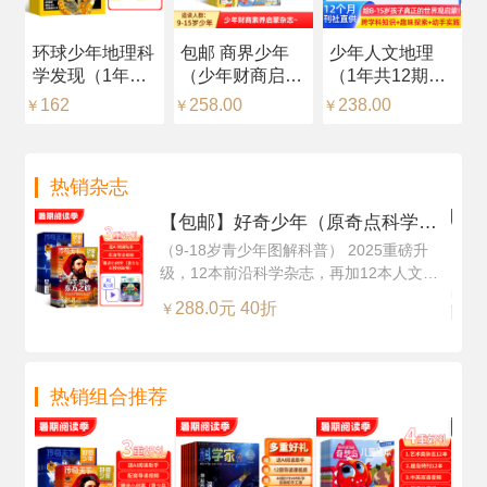
环球少年地理科
包邮 商界少年
少年人文地理
【
学发现（1年共
（少年财商启
（1年共12期）
（
12期）（杂志订
蒙）（1年共12
（杂志订阅）
中
162
258.00
238.00
2
￥
￥
￥
￥
阅）
期）（杂志订
+
阅）
然
（
热销杂志
每
阅
【包邮】好奇少年（原奇点科学）
（Science Illustrated 中文版）（1
（9-18岁青少年图解科普） 2025重磅升
级，12本前沿科学杂志，再加12本人文知
年共12期24本，科学版+历史版）
识杂志，超值订阅
+赠送AI阅读助手
288.0元 40折
￥
热销组合推荐