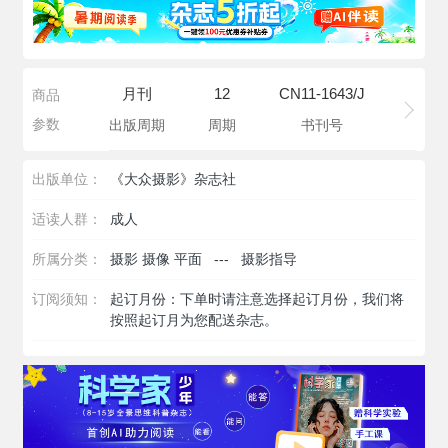
月刊
12
CN11-1643/J
商品
参数
出版周期
周期
书刊号
出版单位：
《大众摄影》杂志社
适读人群：
成人
所属分类：
摄影 摄像 平面
---
摄影指导
订阅须知：
起订月份：下单时请注意选择起订月份，我们将
按照起订月为您配送杂志。