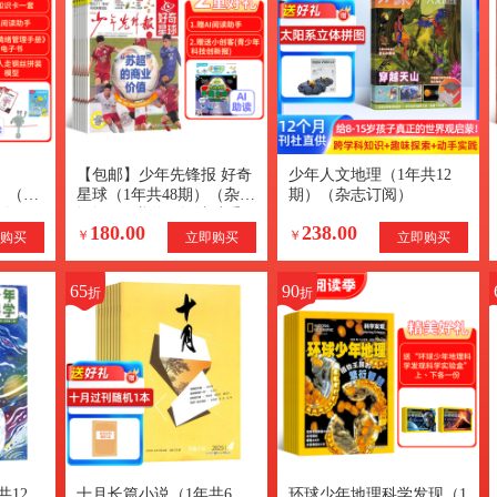
【包邮】少年先锋报 好奇
少年人文地理（1年共12
版）（1
星球（1年共48期）（杂志
期）（杂志订阅）
订阅）
订阅）+赠送AI阅读助手
180.00
238.00
AI知识
￥
￥
购买
立即购买
立即购买
65
90
折
折
共12
十月长篇小说（1年共6
环球少年地理科学发现（1