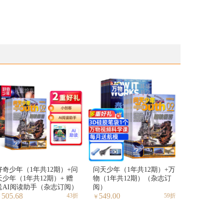
好奇少年（1年共12期）+问
问天少年（1年共12期）+万
天少年（1年共12期）+ 赠
物（1年共12期）（杂志订
送AI阅读助手（杂志订阅）
阅）
505.68
549.00
43折
59折
￥
￥