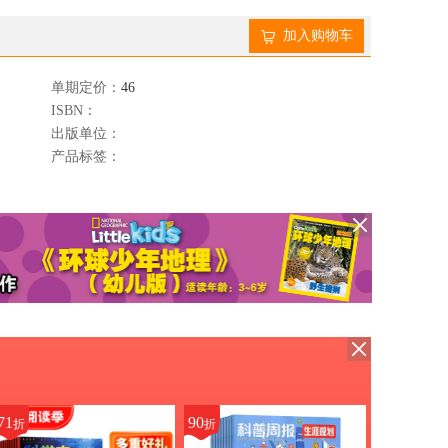
加入购物车
单期定价：
46
ISBN：
出版单位：
产品标签：
71
90
折
折