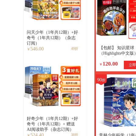
问天少年（1年共12期）+好
奇号（1年共12期）（杂志
订阅）
【包邮】 知识星球
546.00
49折
￥
（Highlights中文
年共12期）（杂志
120.00
+赠送AI阅读助手+
￥
立即
能量卡
90
折
好奇少年（1年共12期）+好
奇号（1年共12期）+ 赠送
AI阅读助手（杂志订阅）
524.40
38折
意林少年科学（1年
￥