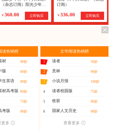
（杂志订阅）阳光少年报
订阅）
出品
360.00
336.00
￥
￥
立即购买
立即购买
阅读热销榜
文学阅读热销榜
素材
读者
90折
1
50折
中版
意林
80折
2
90折
学生英语
小说月报
80折
3
100折
素材高考版
读者校园版
90折
4
75折
收获
75折
5
80折
高考版
国家人文历史
90折
6
88折
看更多
查看更多