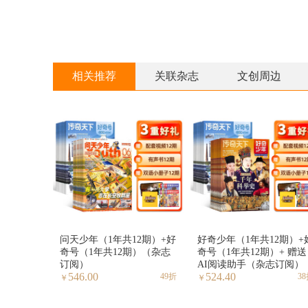
相关推荐
关联杂志
文创周边
问天少年（1年共12期）+好
好奇少年（1年共12期）+
奇号（1年共12期）（杂志
奇号（1年共12期）+ 赠送
订阅）
AI阅读助手（杂志订阅）
546.00
524.40
49折
3
￥
￥