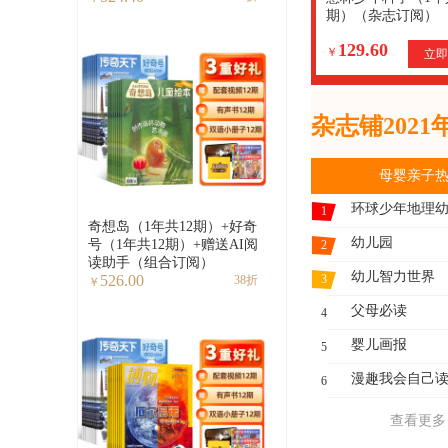
期）（杂志订阅）
129.60
￥
立即
杂志铺202
母婴亲子
环球少年地理
1
奇想岛（1年共12期）+好奇
幼儿园
号（1年共12期）+赠送AI阅
2
读助手（组合订阅）
幼儿智力世界
3
526.00
38折
￥
父母必读
4
婴儿画报
5
漫趣我会自己
6
查看更多