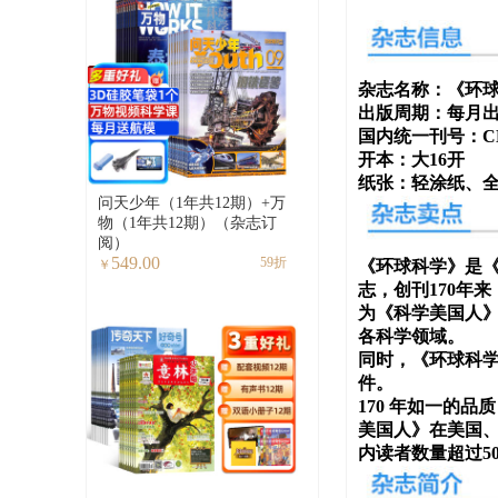
杂志名称：《环
出版周期：每月
国内统一刊号：CN-1
开本：大16开
纸张：轻涂纸、
问天少年（1年共12期）+万
物（1年共12期）（杂志订
阅）
549.00
59折
￥
《环球科学》是《科
志，创刊170年
为《科学美国人》
各科学领域。
同时，《环球科学
件。
170 年如一的
美国人》在美国、
内读者数量超过50