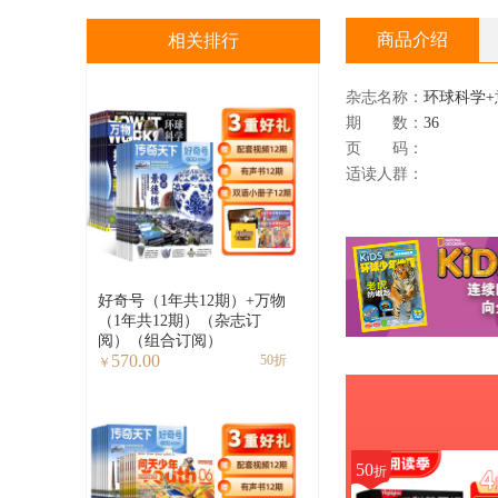
商品介绍
相关排行
杂志名称：
环球科学
期 数：
36
页 码：
适读人群：
好奇号（1年共12期）+万物
（1年共12期）（杂志订
阅）（组合订阅）
570.00
50折
￥
50
折