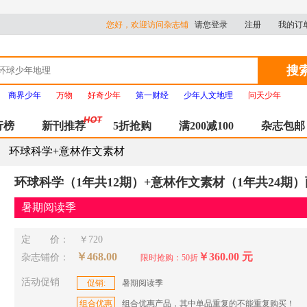
您好，欢迎访问杂志铺
请您登录
注册
我的订
搜
商界少年
万物
好奇少年
第一财经
少年人文地理
问天少年
行榜
新刊推荐
5折抢购
满200减100
杂志包邮
环球科学+意林作文素材
环球科学（1年共12期）+意林作文素材（1年共24期
暑期阅读季
定 价：
￥720
￥468.00
￥360.00 元
杂志铺价：
限时抢购：50折
活动促销
促销:
暑期阅读季
组合优惠
组合优惠产品，其中单品重复的不能重复购买！