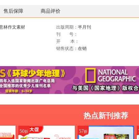
售后保障
商品评价
+意林作文素材
出版周期：
半月刊
刊 号：
开 本：
销售状态：
在销
热点新刊推荐
50
57
折
折