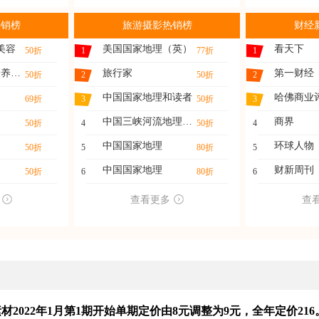
热销榜
旅游摄影热销榜
财经
美容
美国国家地理（英）
看天下
50折
1
77折
1
家庭医药（快乐养生）
旅行家
第一财经
50折
2
50折
2
中国国家地理和读者
哈佛商业
69折
3
50折
3
中国三峡河流地理与水
商界
50折
4
50折
4
中国国家地理
环球人物
50折
5
80折
5
中国国家地理
财新周刊
50折
6
80折
6
查看更多
查
2022年1月第1期开始单期定价由8元调整为9元，全年定价216