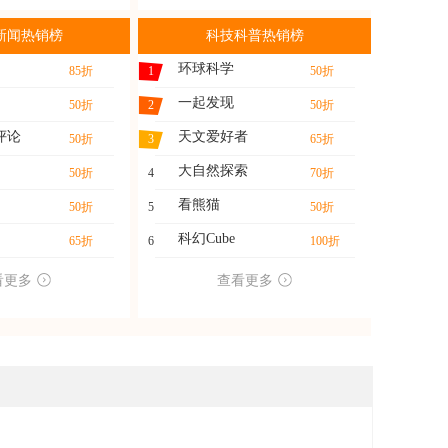
新闻热销榜
科技科普热销榜
环球科学
85折
1
50折
一起发现
50折
2
50折
评论
天文爱好者
50折
3
65折
大自然探索
50折
4
70折
看熊猫
50折
5
50折
科幻Cube
65折
6
100折
看更多
查看更多
。