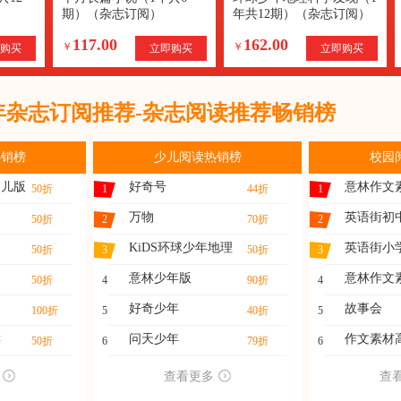
期）（杂志订阅）
年共12期）（杂志订阅）
117.00
162.00
￥
￥
购买
立即购买
立即购买
1年杂志订阅推荐-杂志阅读推荐畅销榜
热销榜
少儿阅读热销榜
校园
幼儿版
好奇号
意林作文
50折
1
44折
1
万物
英语街初
50折
2
70折
2
KiDS环球少年地理
英语街小
50折
3
50折
3
意林少年版
意林作文
50折
4
90折
4
好奇少年
故事会
100折
5
40折
5
读
问天少年
作文素材
50折
6
79折
6
查看更多
查