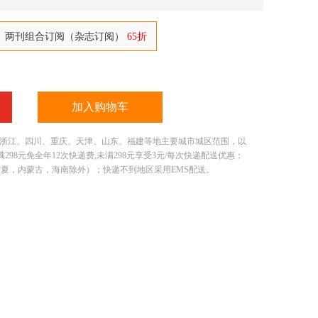
期）两刊组合订阅（杂志订阅）
65折
加入购物车
、浙江、四川、重庆、天津、山东、福建等地主要城市城区范围，以
8元免全年12次快递费,未满298元享受3元/每次快递配送优惠；
宁夏，内蒙古，海南除外）；快递不到地区采用EMS配送。