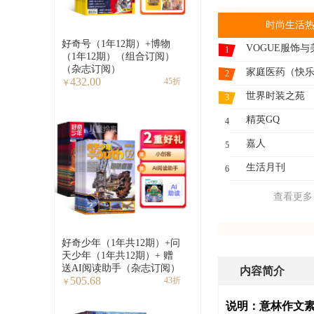
时尚生活
好奇号（1年12期）+博物
VOGUE服饰与
1
（1年12期）（组合订阅）
（杂志订阅）
2
432.00
45折
￥
世界时装之苑
3
精英GQ
4
嘉人
5
生活月刊
6
查看更多
好奇少年（1年共12期）+问
天少年（1年共12期）+ 赠
送AI阅读助手（杂志订阅）
内容简介
505.68
43折
￥
说明：意林作文素材