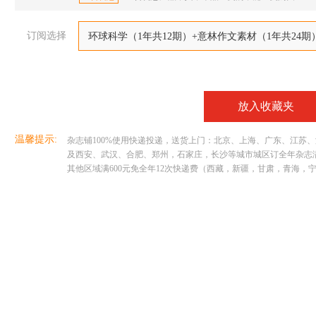
订阅选择
环球科学（1年共12期）+意林作文素材（1年共24
放入收藏夹
温馨提示:
杂志铺100%使用快递投递，送货上门：北京、上海、广东、江苏
及西安、武汉、合肥、郑州，石家庄，长沙等城市城区订全年杂志满29
其他区域满600元免全年12次快递费（西藏，新疆，甘肃，青海，