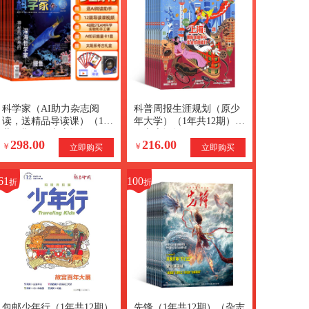
科学家（AI助力杂志阅
科普周报生涯规划（原少
读，送精品导读课）（1年
年大学）（1年共12期）
共12期）（杂志订阅）
（杂志订阅）
298.00
216.00
+AI知识能量卡
￥
￥
立即购买
立即购买
61
100
折
折
包邮少年行（1年共12期）
先锋（1年共12期）（杂志