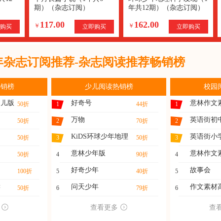
期）（杂志订阅）
年共12期）（杂志订阅）
117.00
162.00
￥
￥
购买
立即购买
立即购买
1年杂志订阅推荐-杂志阅读推荐畅销榜
热销榜
少儿阅读热销榜
校园
幼儿版
好奇号
意林作文
50折
1
44折
1
万物
英语街初
50折
2
70折
2
KiDS环球少年地理
英语街小
50折
3
50折
3
意林少年版
意林作文
50折
4
90折
4
好奇少年
故事会
100折
5
40折
5
读
问天少年
作文素材
50折
6
79折
6
查看更多
查