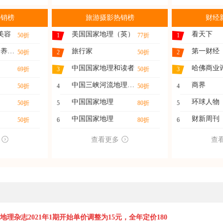
热销榜
旅游摄影热销榜
财经
美容
美国国家地理（英）
看天下
50折
1
77折
1
家庭医药（快乐养生）
旅行家
第一财经
50折
2
50折
2
中国国家地理和读者
哈佛商业
69折
3
50折
3
中国三峡河流地理与水
商界
50折
4
50折
4
中国国家地理
环球人物
50折
5
80折
5
中国国家地理
财新周刊
50折
6
80折
6
查看更多
查
理杂志2021年1期开始单价调整为15元，全年定价180