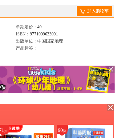
加入购物车
单期定价：
40
ISBN：
9771009633001
出版单位：
中国国家地理
产品标签：
71
90
折
折