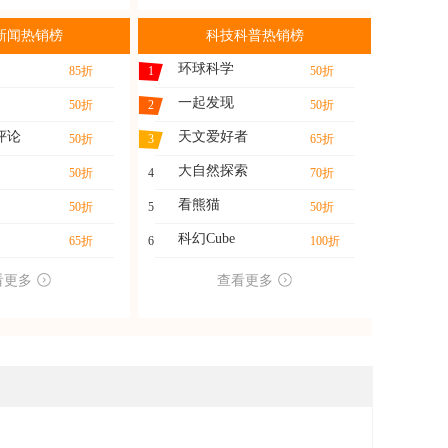
新闻热销榜
科技科普热销榜
环球科学
85折
1
50折
一起发现
50折
2
50折
评论
天文爱好者
50折
3
65折
大自然探索
50折
4
70折
看熊猫
50折
5
50折
科幻Cube
65折
6
100折
看更多
查看更多