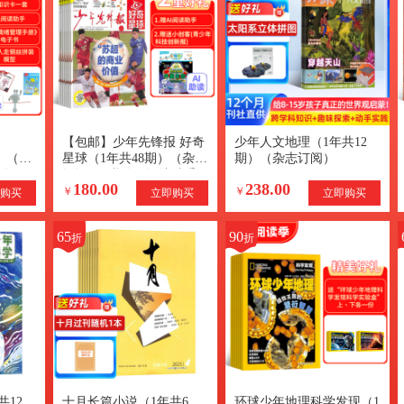
【包邮】少年先锋报 好奇
少年人文地理（1年共12
版）（1
星球（1年共48期）（杂志
期）（杂志订阅）
订阅）
订阅）+赠送AI阅读助手
180.00
238.00
AI知识
￥
￥
购买
立即购买
立即购买
65
90
折
折
共12
十月长篇小说（1年共6
环球少年地理科学发现（1