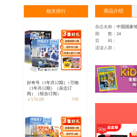
商品介绍
相关排行
杂志名称：
中国国家
期 数：
24
页 码：
适读人群：
好奇号（1年共12期）+万物
（1年共12期）（杂志订
阅）（组合订阅）
570.00
50折
￥
50
折