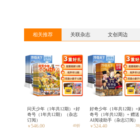
相关推荐
关联杂志
文创周边
问天少年（1年共12期）+好
好奇少年（1年共12期）+
奇号（1年共12期）（杂志
奇号（1年共12期）+ 赠送
订阅）
AI阅读助手（杂志订阅）
546.00
524.40
49折
3
￥
￥