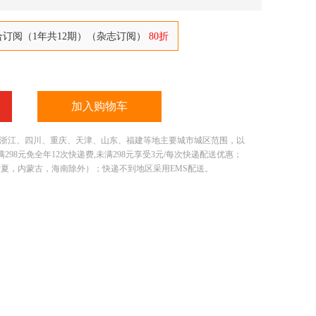
合订阅（1年共12期）（杂志订阅）
80折
加入购物车
、浙江、四川、重庆、天津、山东、福建等地主要城市城区范围，以
8元免全年12次快递费,未满298元享受3元/每次快递配送优惠；
宁夏，内蒙古，海南除外）；快递不到地区采用EMS配送。