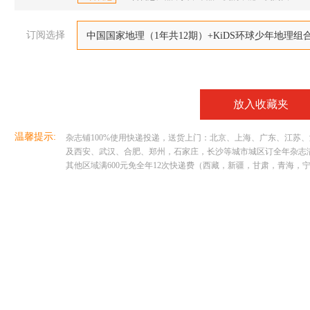
订阅选择
中国国家地理（1年共12期）+KiDS环球少年地理组
放入收藏夹
温馨提示:
杂志铺100%使用快递投递，送货上门：北京、上海、广东、江苏
及西安、武汉、合肥、郑州，石家庄，长沙等城市城区订全年杂志满29
其他区域满600元免全年12次快递费（西藏，新疆，甘肃，青海，