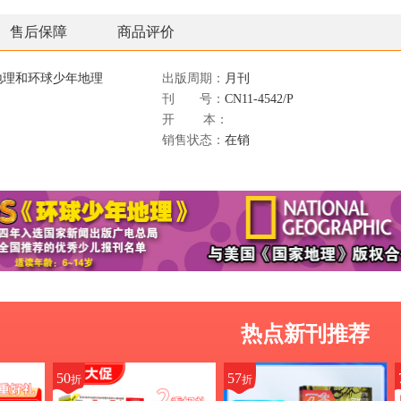
售后保障
商品评价
地理和环球少年地理
出版周期：
月刊
刊 号：
CN11-4542/P
开 本：
销售状态：
在销
热点新刊推荐
50
57
折
折