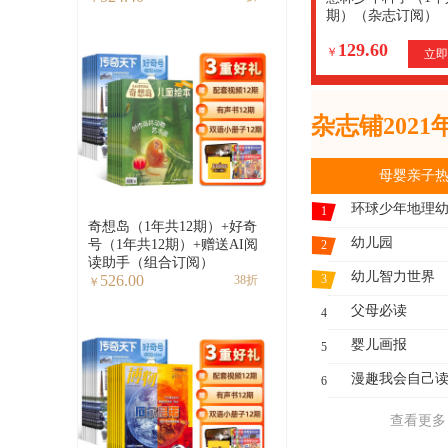
期）（杂志订阅）
129.60
￥
立即
杂志铺202
母婴亲子
环球少年地理
1
奇想岛（1年共12期）+好奇
幼儿园
号（1年共12期）+赠送AI阅
2
读助手（组合订阅）
幼儿智力世界
3
526.00
38折
￥
父母必读
4
婴儿画报
5
漫趣我会自己
6
查看更多