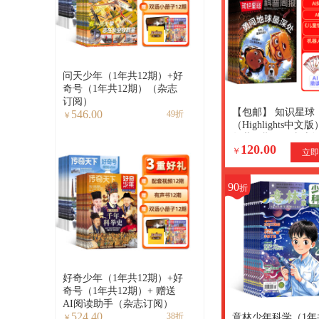
问天少年（1年共12期）+好
奇号（1年共12期）（杂志
订阅）
【包邮】 知识星球
546.00
49折
￥
（Highlights中文
年共12期）（杂志
120.00
+赠送AI阅读助手+
￥
立即
能量卡
90
折
好奇少年（1年共12期）+好
奇号（1年共12期）+ 赠送
AI阅读助手（杂志订阅）
524.40
38折
意林少年科学（1年
￥