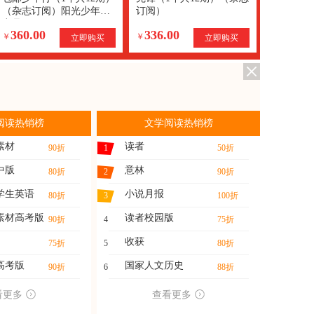
（杂志订阅）阳光少年报
订阅）
出品
360.00
336.00
￥
￥
立即购买
立即购买
阅读热销榜
文学阅读热销榜
素材
读者
90折
1
50折
中版
意林
80折
2
90折
学生英语
小说月报
80折
3
100折
素材高考版
读者校园版
90折
4
75折
收获
75折
5
80折
高考版
国家人文历史
90折
6
88折
看更多
查看更多