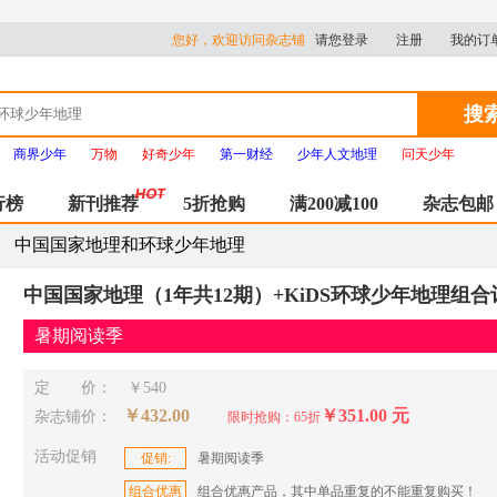
您好，欢迎访问杂志铺
请您登录
注册
我的订
搜
商界少年
万物
好奇少年
第一财经
少年人文地理
问天少年
行榜
新刊推荐
5折抢购
满200减100
杂志包邮
中国国家地理和环球少年地理
中国国家地理（1年共12期）+KiDS环球少年地理组
暑期阅读季
定 价：
￥540
￥432.00
￥351.00 元
杂志铺价：
限时抢购：65折
活动促销
促销:
暑期阅读季
组合优惠
组合优惠产品，其中单品重复的不能重复购买！