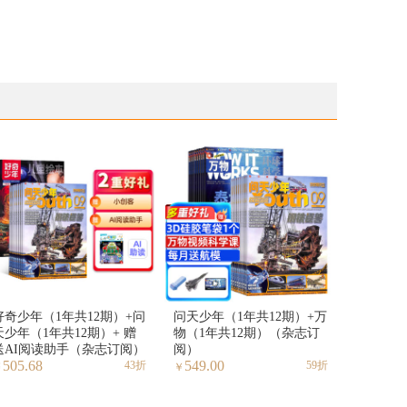
好奇少年（1年共12期）+问
问天少年（1年共12期）+万
天少年（1年共12期）+ 赠
物（1年共12期）（杂志订
送AI阅读助手（杂志订阅）
阅）
505.68
549.00
43折
59折
￥
￥