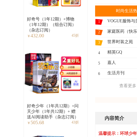
时尚生活
好奇号（1年12期）+博物
VOGUE服饰与
1
（1年12期）（组合订阅）
（杂志订阅）
2
432.00
45折
￥
世界时装之苑
3
精英GQ
4
嘉人
5
生活月刊
6
查看更多
好奇少年（1年共12期）+问
天少年（1年共12期）+ 赠
送AI阅读助手（杂志订阅）
内容简介
505.68
43折
￥
温馨提示：环球少年地